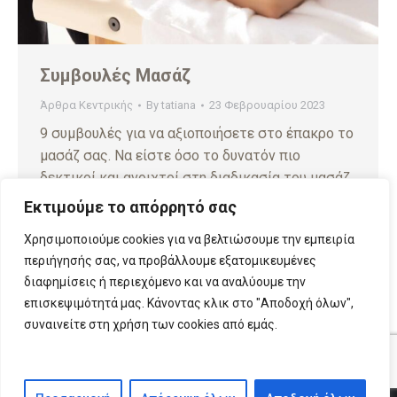
Συμβουλές Μασάζ
Άρθρα Κεντρικής
By
tatiana
23 Φεβρουαρίου 2023
9 συμβουλές για να αξιοποιήσετε στο έπακρο το
μασάζ σας. Να είστε όσο το δυνατόν πιο
δεκτικοί και ανοιχτοί στη διαδικασία του μασάζ.
Εκτιμούμε το απόρρητό σας
Χρησιμοποιούμε cookies για να βελτιώσουμε την εμπειρία
περιήγησής σας, να προβάλλουμε εξατομικευμένες
1
2
→
διαφημίσεις ή περιεχόμενο και να αναλύουμε την
επισκεψιμότητά μας. Κάνοντας κλικ στο "Αποδοχή όλων",
συναινείτε στη χρήση των cookies από εμάς.