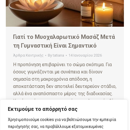
Γιατί το Μυοχαλαρωτικό Μασάζ Μετά
τη Γυμναστική Είναι Σημαντικό
Άρθρα Κεντρικής
By
tatiana
14 Ιανουαρίου 2026
Η προπόνηση επιβαρύνει το σώμα σκόπιμα. Για
όσους γυμνάζονται με συνέπεια και δίνουν
σημασία στη μακροχρόνια απόδοση, η
αποκατάσταση δεν αποτελεί δευτερεύον στάδιο,
αλλά ένα αναπόσπαστο μέρος της διαδικασίας.
Κατά την άσκηση, συσσωρεύεται γαλακτικό οξύ
στους μύες, και εμφανίζεται προσωρινή
Εκτιμούμε το απόρρητό σας
φλεγμονή. Αυτό που καθορίζει την εξέλιξη, όμως,
Χρησιμοποιούμε cookies για να βελτιώσουμε την εμπειρία
δεν είναι μόνο η ένταση της προπόνησης, αλλά…
περιήγησής σας, να προβάλλουμε εξατομικευμένες