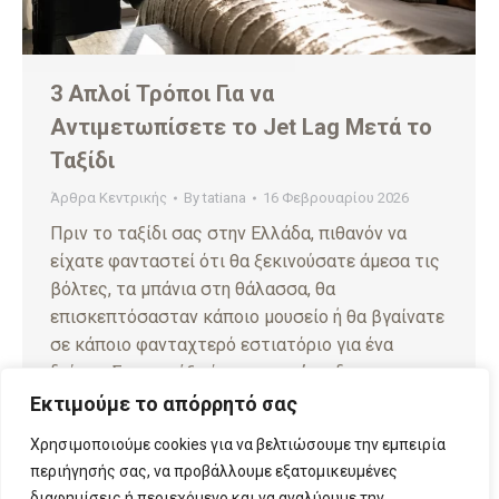
3 Απλοί Τρόποι Για να
Αντιμετωπίσετε το Jet Lag Μετά το
Ταξίδι
Άρθρα Κεντρικής
By
tatiana
16 Φεβρουαρίου 2026
Πριν το ταξίδι σας στην Ελλάδα, πιθανόν να
είχατε φανταστεί ότι θα ξεκινούσατε άμεσα τις
βόλτες, τα μπάνια στη θάλασσα, θα
επισκεπτόσασταν κάποιο μουσείο ή θα βγαίνατε
σε κάποιο φανταχτερό εστιατόριο για ένα
δείπνο. Στην πράξη όμως, το σώμα δεν
ακολουθεί πάντα τον ενθουσιασμό του
Εκτιμούμε το απόρρητό σας
προγράμματος που θέτουμε. Η έντονη κόπωση, η
Χρησιμοποιούμε cookies για να βελτιώσουμε την εμπειρία
υπνηλία σε λάθος…
περιήγησής σας, να προβάλλουμε εξατομικευμένες
διαφημίσεις ή περιεχόμενο και να αναλύουμε την