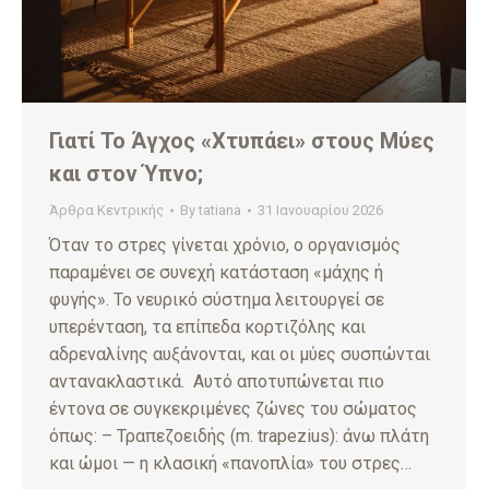
Γιατί Το Άγχος «Χτυπάει» στους Μύες
και στον Ύπνο;
Άρθρα Κεντρικής
By
tatiana
31 Ιανουαρίου 2026
Όταν το στρες γίνεται χρόνιο, ο οργανισμός
παραμένει σε συνεχή κατάσταση «μάχης ή
φυγής». Το νευρικό σύστημα λειτουργεί σε
υπερένταση, τα επίπεδα κορτιζόλης και
αδρεναλίνης αυξάνονται, και οι μύες συσπώνται
αντανακλαστικά. Αυτό αποτυπώνεται πιο
έντονα σε συγκεκριμένες ζώνες του σώματος
όπως: – Τραπεζοειδής (m. trapezius): άνω πλάτη
και ώμοι — η κλασική «πανοπλία» του στρες…