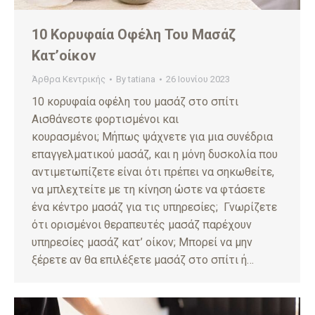
10 Κορυφαία Οφέλη Του Μασάζ
Κατ’οίκον
Άρθρα Κεντρικής
By
tatiana
26 Ιουνίου 2023
10 κορυφαία οφέλη του μασάζ στο σπίτι
Αισθάνεστε φορτισμένοι και
κουρασμένοι; Μήπως ψάχνετε για μια συνέδρια
επαγγελματικού μασάζ, και η μόνη δυσκολία που
αντιμετωπίζετε είναι ότι πρέπει να σηκωθείτε,
να μπλεχτείτε με τη κίνηση ώστε να φτάσετε
ένα κέντρο μασάζ για τις υπηρεσίες; Γνωρίζετε
ότι ορισμένοι θεραπευτές μασάζ παρέχουν
υπηρεσίες μασάζ κατ’ οίκον; Μπορεί να μην
ξέρετε αν θα επιλέξετε μασάζ στο σπίτι ή…