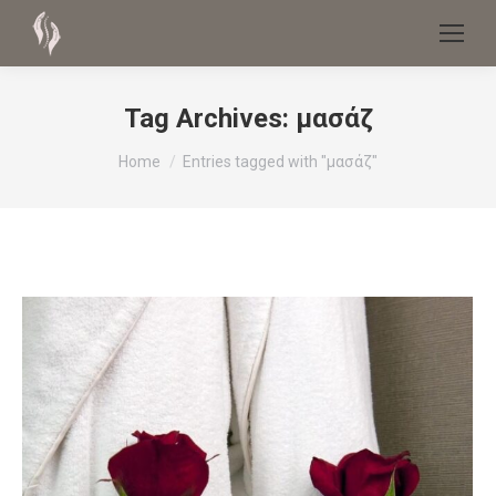
Tag Archives:
μασάζ
You are here:
Home
Entries tagged with "μασάζ"