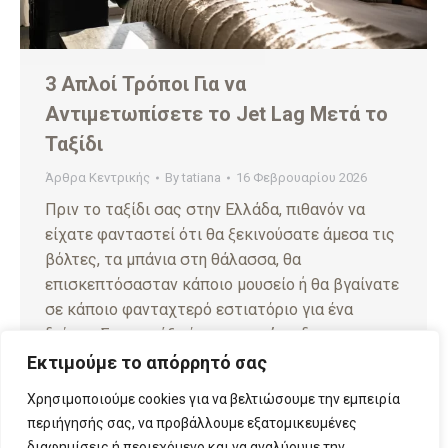
3 Απλοί Τρόποι Για να
Αντιμετωπίσετε το Jet Lag Μετά το
Ταξίδι
Άρθρα Κεντρικής
By
tatiana
16 Φεβρουαρίου 2026
Πριν το ταξίδι σας στην Ελλάδα, πιθανόν να
είχατε φανταστεί ότι θα ξεκινούσατε άμεσα τις
βόλτες, τα μπάνια στη θάλασσα, θα
επισκεπτόσασταν κάποιο μουσείο ή θα βγαίνατε
σε κάποιο φανταχτερό εστιατόριο για ένα
δείπνο. Στην πράξη όμως, το σώμα δεν
ακολουθεί πάντα τον ενθουσιασμό του
Εκτιμούμε το απόρρητό σας
προγράμματος που θέτουμε. Η έντονη κόπωση, η
Χρησιμοποιούμε cookies για να βελτιώσουμε την εμπειρία
υπνηλία σε λάθος…
περιήγησής σας, να προβάλλουμε εξατομικευμένες
διαφημίσεις ή περιεχόμενο και να αναλύουμε την