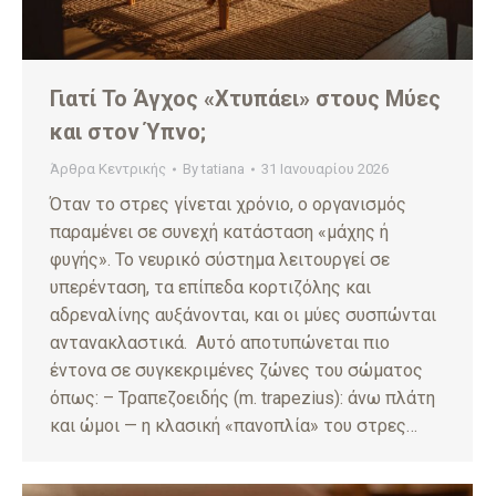
Γιατί Το Άγχος «Χτυπάει» στους Μύες
και στον Ύπνο;
Άρθρα Κεντρικής
By
tatiana
31 Ιανουαρίου 2026
Όταν το στρες γίνεται χρόνιο, ο οργανισμός
παραμένει σε συνεχή κατάσταση «μάχης ή
φυγής». Το νευρικό σύστημα λειτουργεί σε
υπερένταση, τα επίπεδα κορτιζόλης και
αδρεναλίνης αυξάνονται, και οι μύες συσπώνται
αντανακλαστικά. Αυτό αποτυπώνεται πιο
έντονα σε συγκεκριμένες ζώνες του σώματος
όπως: – Τραπεζοειδής (m. trapezius): άνω πλάτη
και ώμοι — η κλασική «πανοπλία» του στρες…