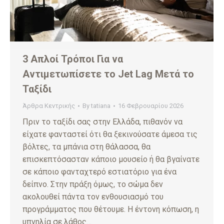
3 Απλοί Τρόποι Για να
Αντιμετωπίσετε το Jet Lag Μετά το
Ταξίδι
Άρθρα Κεντρικής
By
tatiana
16 Φεβρουαρίου 2026
Πριν το ταξίδι σας στην Ελλάδα, πιθανόν να
είχατε φανταστεί ότι θα ξεκινούσατε άμεσα τις
βόλτες, τα μπάνια στη θάλασσα, θα
επισκεπτόσασταν κάποιο μουσείο ή θα βγαίνατε
σε κάποιο φανταχτερό εστιατόριο για ένα
δείπνο. Στην πράξη όμως, το σώμα δεν
ακολουθεί πάντα τον ενθουσιασμό του
προγράμματος που θέτουμε. Η έντονη κόπωση, η
υπνηλία σε λάθος…